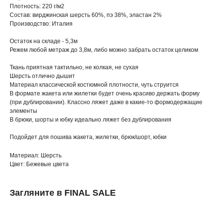
Плотность: 220 г/м2
Состав: вирджинская шерсть 60%, пэ 38%, эластан 2%
Производство: Италия
Остаток на складе - 5,3м
Режем любой метраж до 3,8м, либо можно забрать остаток целиком
Ткань приятная тактильно, не колкая, не сухая
Шерсть отлично дышит
Материал классической костюмной плотности, чуть струится
В формате жакета или жилетки будет очень красиво держать форму
(при дублировании). Классно ляжет даже в какие-то формодержащие
элементы
В брюки, шорты и юбку идеально ляжет без дублирования
Подойдет для пошива жакета, жилетки, брюк/шорт, юбки
Материал: Шерсть
Цвет: Бежевые цвета
Загляните в FINAL SALE