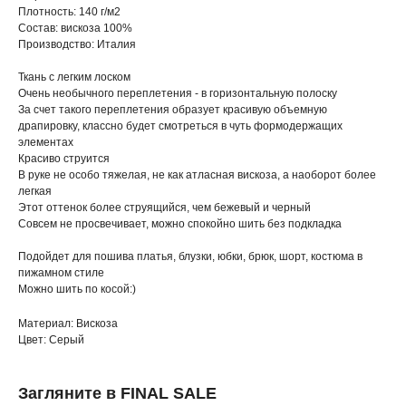
Плотность: 140 г/м2
Состав: вискоза 100%
Производство: Италия
Ткань с легким лоском
Очень необычного переплетения - в горизонтальную полоску
За счет такого переплетения образует красивую объемную
драпировку, классно будет смотреться в чуть формодержащих
элементах
Красиво струится
В руке не особо тяжелая, не как атласная вискоза, а наоборот более
легкая
Этот оттенок более струящийся, чем бежевый и черный
Совсем не просвечивает, можно спокойно шить без подкладка
Подойдет для пошива платья, блузки, юбки, брюк, шорт, костюма в
пижамном стиле
Можно шить по косой:)
Материал: Вискоза
Цвет: Серый
Загляните в FINAL SALE