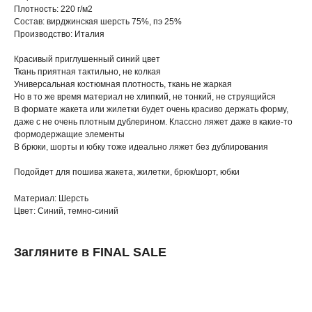
Плотность: 220 г/м2
Состав: вирджинская шерсть 75%, пэ 25%
Производство: Италия
Красивый приглушенный синий цвет
Ткань приятная тактильно, не колкая
Универсальная костюмная плотность, ткань не жаркая
Но в то же время материал не хлипкий, не тонкий, не струящийся
В формате жакета или жилетки будет очень красиво держать форму,
даже с не очень плотным дублерином. Классно ляжет даже в какие-то
формодержащие элементы
В брюки, шорты и юбку тоже идеально ляжет без дублирования
Подойдет для пошива жакета, жилетки, брюк/шорт, юбки
Материал: Шерсть
Цвет: Синий, темно-синий
Загляните в FINAL SALE