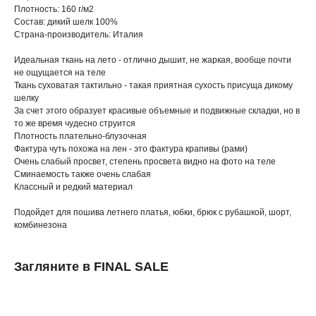
Плотность: 160 г/м2
Состав: дикий шелк 100%
Страна-производитель: Италия
Идеальная ткань на лето - отлично дышит, не жаркая, вообще почти
не ощущается на теле
Ткань суховатая тактильно - такая приятная сухость присуща дикому
шелку
За счет этого образует красивые объемные и подвижные складки, но в
то же время чудесно струится
Плотность плательно-блузочная
Фактура чуть похожа на лен - это фактура крапивы (рами)
Очень слабый просвет, степень просвета видно на фото на теле
Сминаемость также очень слабая
Классный и редкий материал
Подойдет для пошива летнего платья, юбки, брюк с рубашкой, шорт,
комбинезона
Загляните в FINAL SALE