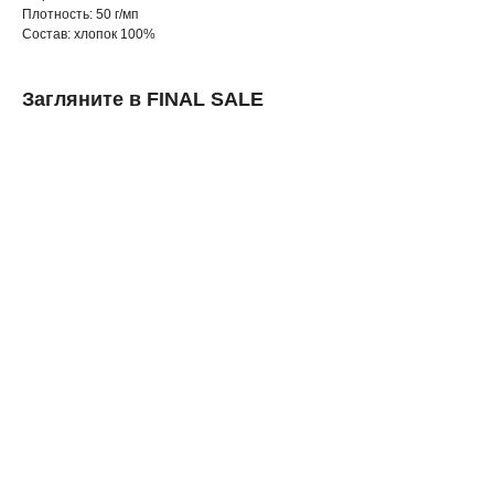
Плотность: 50 г/мп
Состав: хлопок 100%
Загляните в FINAL SALE
ERROR:Not found category