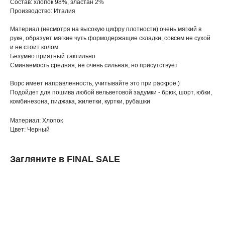
Состав: хлопок 98%, эластан 2%
Производство: Италия
Материал (несмотря на высокую цифру плотности) очень мягкий в
руке, образует мягкие чуть формодержащие складки, совсем не сухой
и не стоит колом
Безумно приятный тактильно
Сминаемость средняя, не очень сильная, но присутствует
Ворс имеет направленность, учитывайте это при раскрое:)
Подойдет для пошива любой вельветовой задумки - брюк, шорт, юбки,
комбинезона, пиджака, жилетки, куртки, рубашки
Материал: Хлопок
Цвет: Черный
Загляните в FINAL SALE