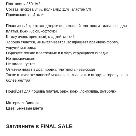
Плотность: 350 г/м2
Состав: вискоза 84%, полиамид 11%, эластан 5%
Производство: Италия
Пластичный трикотаж джерси пониженной плотности - идеально для
платья, юбки, брюк, кофточки
К телу очень приятный, гладкий, мягкий
Хорошо тянется, не вытягивается, возвращает прежнюю форму,
упругий материал
Образует мягкие пластичные и в меру струящиеся складки
Не просвечивает
Не пиллингуется
Отлично ляжет в драпировку, плотность невысокая
Также в качестве лицевой можно использовать и вторую сторону - она
более желтая
Подойдет для пошива платья, брюк, юбки, лонгслива, футболки
Материал: Вискоза
Цвет: Бежевые цвета
Загляните в FINAL SALE