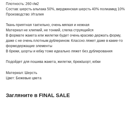
Плотность: 260 г/м2
Состав: шерсть альпака 50%, вирджинская шерсть 40% полиамид 10%
Производство: Италия
Ткань приятная тактильно, очень мягкая и нежная
Материал не хлипкий, не тонкий, слегка струящийся
В формате жакета или жилетки будет очень красиво держать форму,
даже с не очень плотным дублерином. Классно ляжет даже в какие-то
формодержащие элементы
В брюки, шорты и юбку тоже идеально ляжет без дублирования
Подойдет для пошива жакета, жилетки, брюк/шорт, юбки
Материал: Шерсть
Цвет: Бежевые цвета
Загляните в FINAL SALE