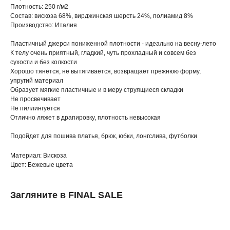
Плотность: 250 г/м2
Состав: вискоза 68%, вирджинская шерсть 24%, полиамид 8%
Производство: Италия
Пластичный джерси пониженной плотности - идеально на весну-лето
К телу очень приятный, гладкий, чуть прохладный и совсем без
сухости и без колкости
Хорошо тянется, не вытягивается, возвращает прежнюю форму,
упругий материал
Образует мягкие пластичные и в меру струящиеся складки
Не просвечивает
Не пиллингуется
Отлично ляжет в драпировку, плотность невысокая
Подойдет для пошива платья, брюк, юбки, лонгслива, футболки
Материал: Вискоза
Цвет: Бежевые цвета
Загляните в FINAL SALE